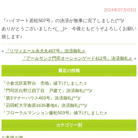
2024年07月03日
『ハイマート若松507号』の決済が無事に完了しました(^^)/
ありがとうございました<(_ _)> 今後ともどうぞよろしくお願い
致します♪
«
『リヴィエール永犬丸407号』決済御礼♬
『アールサンク門司オーシャンゲード412号』決済御礼♬
»
最近の投稿
『小倉北区富野台 売地』値下げしました♬
『門司区白野江四丁目 戸建て』決済御礼(^^)/
『第3マナーハウス403号』決済御礼(^^)/
『苅田町大字南原1635番地4』決済御礼(^^)/
『フローラルマンション藤松503号』値下げしました♬
カテゴリー別
お客様の声