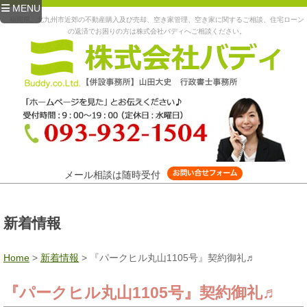
MENU
福岡県、北九州市近郊の不動産購入及び売却、空き家管理、空き家に関するご相談、住宅ローン
の返済でお困りの方は株式会社バディへご相談ください。
メール相談は随時受付
新着情報
Home
>
新着情報
>
『パークヒル丸山1105号』契約御礼♬
『パークヒル丸山1105号』契約御礼♬