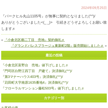
2024年09月25日
『パークヒル丸山1105号』が無事に契約となりました(^^)/
ありがとうございました<(_ _)> 引続きどうぞよろしくお願い致
します♬
«
『小倉北区都二丁目 売地』契約御礼♬
『グランドパレスプラージュ東新町2階』販売開始しました♬
»
最近の投稿
『小倉北区富野台 売地』値下げしました♬
『門司区白野江四丁目 戸建て』決済御礼(^^)/
『第3マナーハウス403号』決済御礼(^^)/
『苅田町大字南原1635番地4』決済御礼(^^)/
『フローラルマンション藤松503号』値下げしました♬
カテゴリー別
お客様の声