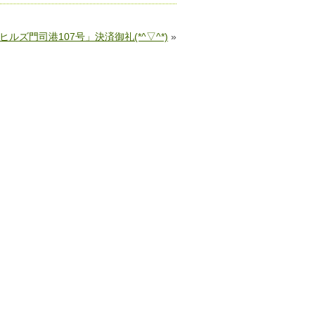
ルズ門司港107号」決済御礼(*^▽^*)
»