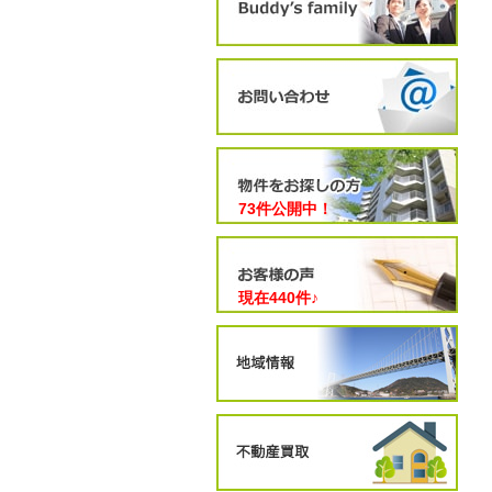
73件公開中！
現在
440
件♪