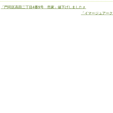
«
「門司区高田二丁目4番9号 売家」値下げしました♬
「イマージュアークヒ