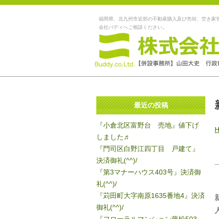
福岡県、北九州市近郊の不動産購入及び売却、空き家
会社バディへご相談ください。
最近の投稿
『小倉北区富野台 売地』値下げ
しました♬
『門司区白野江四丁目 戸建て』
決済御礼(^^)/
『第3マナーハウス403号』決済御
礼(^^)/
『苅田町大字南原1635番地4』決済
御礼(^^)/