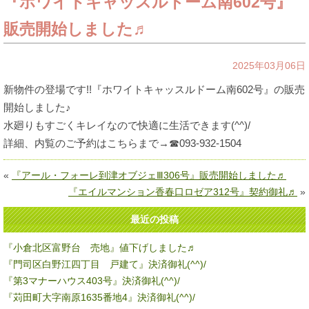
『ホワイトキャッスルドーム南602号』
販売開始しました♬
2025年03月06日
新物件の登場です!!『ホワイトキャッスルドーム南602号』の販売
開始しました♪
水廻りもすごくキレイなので快適に生活できます(^^)/
詳細、内覧のご予約はこちらまで→☎093-932-1504
«
『アール・フォーレ到津オブジェⅢ306号』販売開始しました♬
『エイルマンション香春口ロゼア312号』契約御礼♬
»
最近の投稿
『小倉北区富野台 売地』値下げしました♬
『門司区白野江四丁目 戸建て』決済御礼(^^)/
『第3マナーハウス403号』決済御礼(^^)/
『苅田町大字南原1635番地4』決済御礼(^^)/