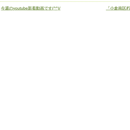
«
今週のyoutube新着動画です(^^)/
『小倉南区