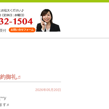
受付
契約御礼♬
2026年05月20日
^)/
します♬