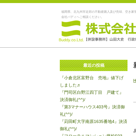
福岡県、北九州市近郊の不動産購入及び売却、空き家
会社バディへご相談ください。
最近の投稿
『小倉北区富野台 売地』値下げ
しました♬
『門司区白野江四丁目 戸建て』
決済御礼(^^)/
『第3マナーハウス403号』決済御
礼(^^)/
『苅田町大字南原1635番地4』決済
御礼(^^)/