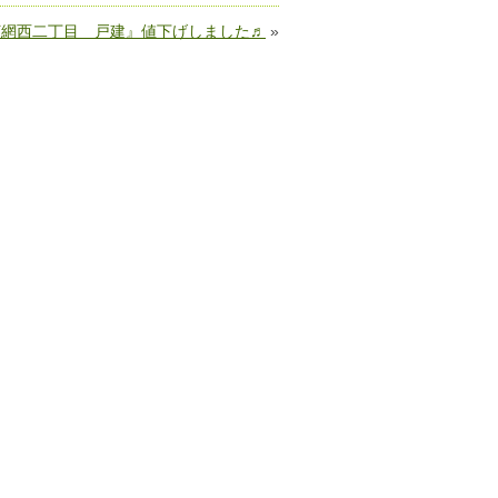
朽網西二丁目 戸建』値下げしました♬
»