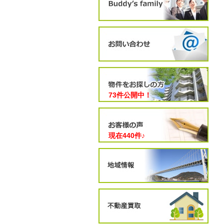
73件公開中！
現在
440
件♪