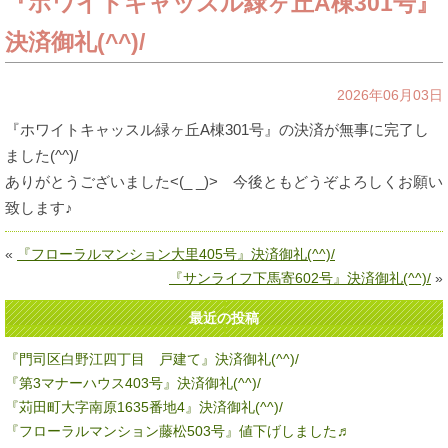
『ホワイトキャッスル緑ヶ丘A棟301号』
決済御礼(^^)/
2026年06月03日
『ホワイトキャッスル緑ヶ丘A棟301号』の決済が無事に完了し
ました(^^)/
ありがとうございました<(_ _)> 今後ともどうぞよろしくお願い
致します♪
«
『フローラルマンション大里405号』決済御礼(^^)/
『サンライフ下馬寄602号』決済御礼(^^)/
»
最近の投稿
『門司区白野江四丁目 戸建て』決済御礼(^^)/
『第3マナーハウス403号』決済御礼(^^)/
『苅田町大字南原1635番地4』決済御礼(^^)/
『フローラルマンション藤松503号』値下げしました♬