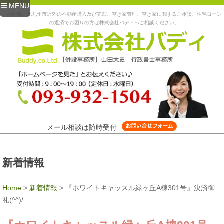
MENU
福岡県、北九州市近郊の不動産購入及び売却、空き家管理、空き家に関するご相談、住宅ローン
の返済でお困りの方は株式会社バディへご相談ください。
メール相談は随時受付
新着情報
Home
>
新着情報
>
『ホワイトキャッスル緑ヶ丘A棟301号』決済御
礼(^^)/