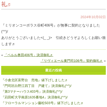
礼♬
2024年10月02日
『ミリオンコーポラス谷町406号』が無事に契約となりました
(^^)/
ありがとうございました<(_ _)> 引続きどうぞよろしくお願い致
します♬
«
「ペルル奥田406号」決済御礼♬
『リヴィエール東門司106号』契約御礼♬
»
最近の投稿
『小倉北区富野台 売地』値下げしました♬
『門司区白野江四丁目 戸建て』決済御礼(^^)/
『第3マナーハウス403号』決済御礼(^^)/
『苅田町大字南原1635番地4』決済御礼(^^)/
『フローラルマンション藤松503号』値下げしました♬