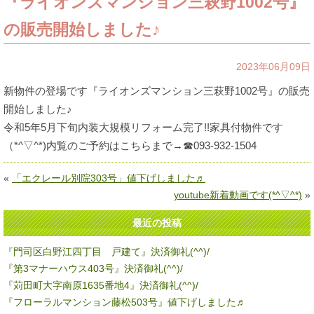
『ライオンズマンション三萩野1002号』
の販売開始しました♪
2023年06月09日
新物件の登場です『ライオンズマンション三萩野1002号』の販売
開始しました♪
令和5年5月下旬内装大規模リフォーム完了!!家具付物件です
（*^▽^*)内覧のご予約はこちらまで→☎093-932-1504
«
「エクレール別院303号」値下げしました♬
youtube新着動画です(*^▽^*)
»
最近の投稿
『門司区白野江四丁目 戸建て』決済御礼(^^)/
『第3マナーハウス403号』決済御礼(^^)/
『苅田町大字南原1635番地4』決済御礼(^^)/
『フローラルマンション藤松503号』値下げしました♬