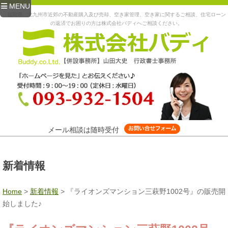
MENU
福岡県、北九州市近郊の不動産購入及び売却、空き家管理、空き家に関するご相談、住宅ローン
の返済でお困りの方は株式会社バディへご相談ください。
メール相談は随時受付
新着情報
Home
>
新着情報
>
『ライオンズマンション三萩野1002号』の販売開
始しました♪