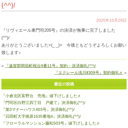
(^^)/
2025年10月29日
『リヴィエール東門司205号』の決済が無事に完了しました
(^^)/
ありがとうございました<(_ _)> 今後ともどうぞよろしくお願い
致します♪
«
『遠賀郡岡垣町桜台9番11号』契約・決済御礼(^^)/
『エクレール浅川Ⅱ309号』契約御礼♬
»
最近の投稿
『小倉北区富野台 売地』値下げしました♬
『門司区白野江四丁目 戸建て』決済御礼(^^)/
『第3マナーハウス403号』決済御礼(^^)/
『苅田町大字南原1635番地4』決済御礼(^^)/
『フローラルマンション藤松503号』値下げしました♬