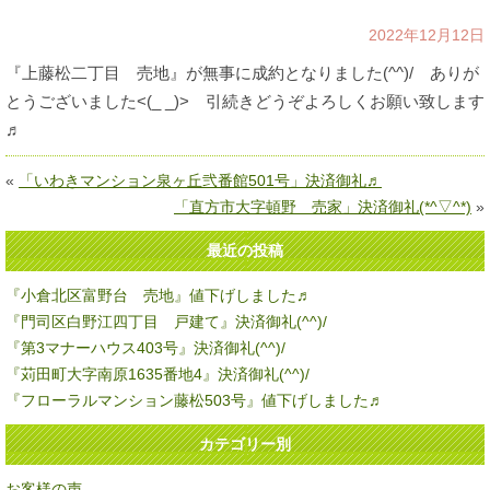
2022年12月12日
『上藤松二丁目 売地』が無事に成約となりました(^^)/ ありが
とうございました<(_ _)> 引続きどうぞよろしくお願い致します
♬
«
「いわきマンション泉ヶ丘弐番館501号」決済御礼♬
「直方市大字頓野 売家」決済御礼(*^▽^*)
»
最近の投稿
『小倉北区富野台 売地』値下げしました♬
『門司区白野江四丁目 戸建て』決済御礼(^^)/
『第3マナーハウス403号』決済御礼(^^)/
『苅田町大字南原1635番地4』決済御礼(^^)/
『フローラルマンション藤松503号』値下げしました♬
カテゴリー別
お客様の声