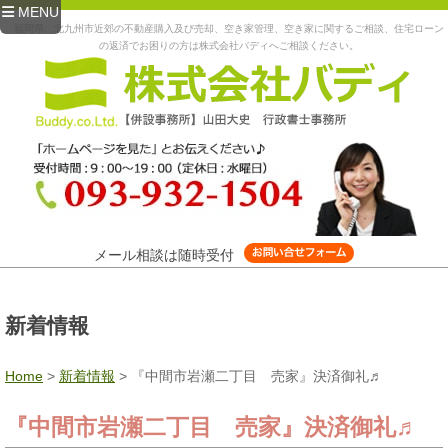
MENU
福岡県、北九州市近郊の不動産購入及び売却、空き家管理、空き家に関するご相談、住宅ローン
の返済でお困りの方は株式会社バディへご相談ください。
メール相談は随時受付
新着情報
Home
>
新着情報
>
『中間市岩瀬二丁目 売家』決済御礼♬
『中間市岩瀬二丁目 売家』決済御礼♬