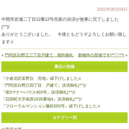
2022年08月04日
中間市岩瀬二丁目12番12号売家の決済が無事に完了しました
(^^)/
ありがとうございました。 今後ともどうぞよろしくお願い致し
ます♬
«
門司区白野江三丁目戸建て 契約御礼
新物件の登場です(*^▽^*)
»
最近の投稿
『小倉北区富野台 売地』値下げしました♬
『門司区白野江四丁目 戸建て』決済御礼(^^)/
『第3マナーハウス403号』決済御礼(^^)/
『苅田町大字南原1635番地4』決済御礼(^^)/
『フローラルマンション藤松503号』値下げしました♬
カテゴリー別