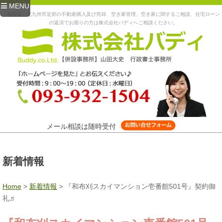
MENU
福岡県、北九州市近郊の不動産購入及び売却、空き家管理、空き家に関するご相談、住宅ローン
の返済でお困りの方は株式会社バディへご相談ください。
メール相談は随時受付
新着情報
Home
>
新着情報
>
『和布刈スカイマンション壱番館501号』契約御
礼♬