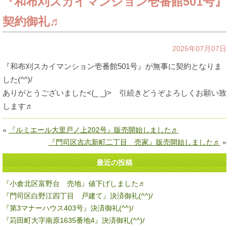
『和布刈スカイマンション壱番館501号』
契約御礼♬
2025年07月07日
『和布刈スカイマンション壱番館501号』が無事に契約となりま
した(^^)/
ありがとうございました<(_ _)> 引続きどうぞよろしくお願い致
します♬
«
『ルミエール大里戸ノ上202号』販売開始しました♬
『門司区吉志新町二丁目 売家』販売開始しました♬
»
最近の投稿
『小倉北区富野台 売地』値下げしました♬
『門司区白野江四丁目 戸建て』決済御礼(^^)/
『第3マナーハウス403号』決済御礼(^^)/
『苅田町大字南原1635番地4』決済御礼(^^)/