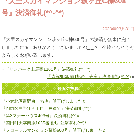
『大里スカイマンション萩ヶ丘C棟608
号』決済御礼(*^-^*)
2023年03月31日
『大里スカイマンション萩ヶ丘C棟608号』の決済が無事に完了
しました(^^)/ ありがとうございました<(_ _)> 今後ともどうぞ
よろしくお願い致します♪
«
『サンパーク上馬寄1201号』決済御礼(*^-^*)
『遠賀郡岡垣町旭台 売家』決済御礼(*^-^*)
»
最近の投稿
『小倉北区富野台 売地』値下げしました♬
『門司区白野江四丁目 戸建て』決済御礼(^^)/
『第3マナーハウス403号』決済御礼(^^)/
『苅田町大字南原1635番地4』決済御礼(^^)/
『フローラルマンション藤松503号』値下げしました♬