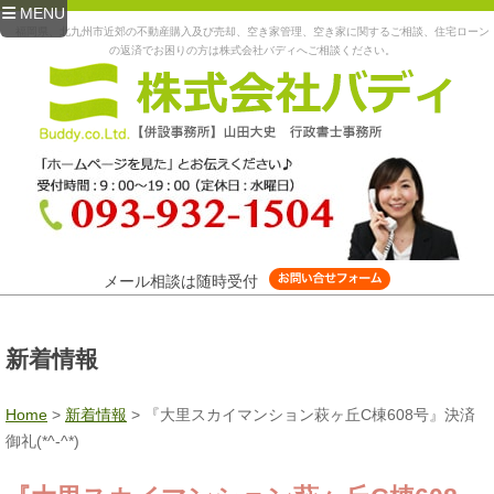
MENU
福岡県、北九州市近郊の不動産購入及び売却、空き家管理、空き家に関するご相談、住宅ローン
の返済でお困りの方は株式会社バディへご相談ください。
メール相談は随時受付
新着情報
Home
>
新着情報
>
『大里スカイマンション萩ヶ丘C棟608号』決済
御礼(*^-^*)