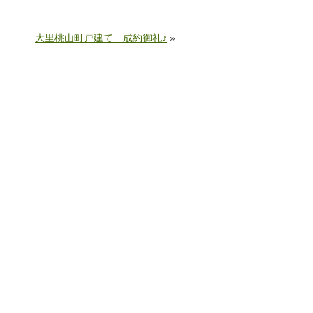
大里桃山町戸建て 成約御礼♪
»