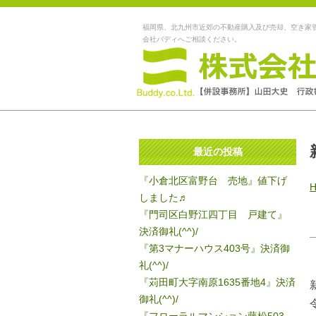
福岡県、北九州市近郊の不動産購入及び売却、空き家
会社バディへご相談ください。
最近の投稿
『小倉北区富野台 売地』値下げ
しました♬
『門司区白野江四丁目 戸建て』
決済御礼(^^)/
『第3マナーハウス403号』決済御
礼(^^)/
『苅田町大字南原1635番地4』決済
御礼(^^)/