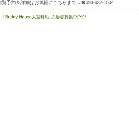
内覧予約＆詳細はお気軽にこちらまで→☎093-932-1504
«
『Buddy House大宮町Ⅱ』入居者募集中(^^)/