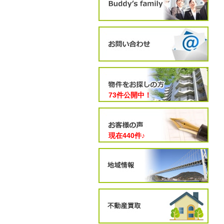
73件公開中！
現在
440
件♪