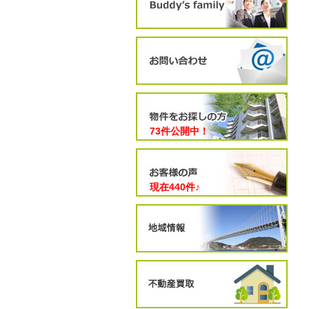
73件公開中！
現在
440
件♪