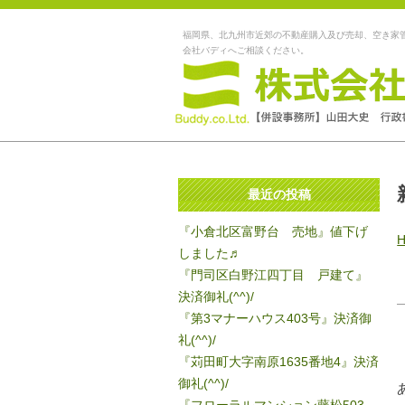
福岡県、北九州市近郊の不動産購入及び売却、空き家
会社バディへご相談ください。
最近の投稿
『小倉北区富野台 売地』値下げ
しました♬
『門司区白野江四丁目 戸建て』
決済御礼(^^)/
『第3マナーハウス403号』決済御
礼(^^)/
『苅田町大字南原1635番地4』決済
御礼(^^)/