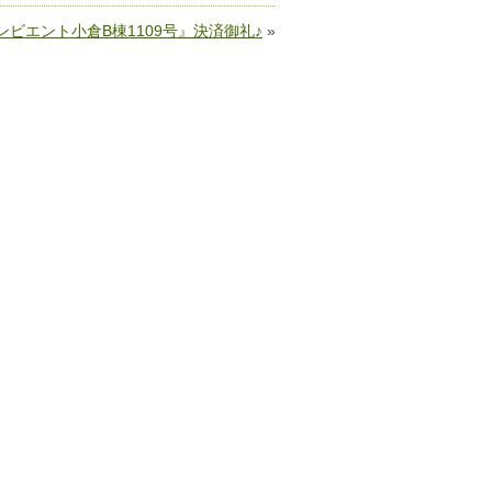
ンビエント小倉B棟1109号』決済御礼♪
»