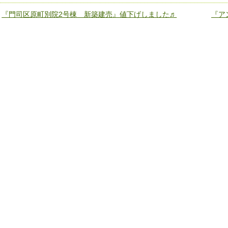
«
『門司区原町別院2号棟 新築建売』値下げしました♬
『ア