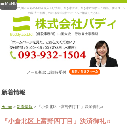
MENU
福岡県、北九州市近郊の不動産購入及び売却、空き家管理、空き家に関するご相談、住宅ローン
の返済でお困りの方は株式会社バディへご相談ください。
メール相談は随時受付
新着情報
Home
>
新着情報
>
『小倉北区上富野四丁目」決済御礼♬
『小倉北区上富野四丁目」決済御礼♬