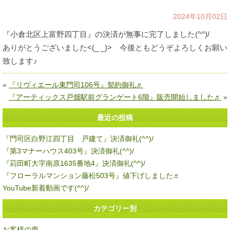
2024年10月02日
『小倉北区上富野四丁目』の決済が無事に完了しました(^^)/
ありがとうございました<(_ _)> 今後ともどうぞよろしくお願い
致します♪
«
『リヴィエール東門司106号』契約御礼♬
『アーティックス戸畑駅前グランゲート6階』販売開始しました♬
»
最近の投稿
『門司区白野江四丁目 戸建て』決済御礼(^^)/
『第3マナーハウス403号』決済御礼(^^)/
『苅田町大字南原1635番地4』決済御礼(^^)/
『フローラルマンション藤松503号』値下げしました♬
YouTube新着動画です(^^)/
カテゴリー別
お客様の声