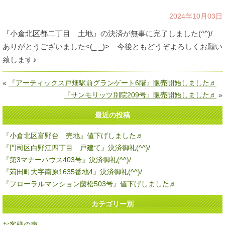
2024年10月03日
『小倉北区都二丁目 土地』の決済が無事に完了しました(^^)/
ありがとうございました<(_ _)> 今後ともどうぞよろしくお願い
致します♪
«
『アーティックス戸畑駅前グランゲート6階』販売開始しました♬
『サンモリッツ別院209号』販売開始しました♬
»
最近の投稿
『小倉北区富野台 売地』値下げしました♬
『門司区白野江四丁目 戸建て』決済御礼(^^)/
『第3マナーハウス403号』決済御礼(^^)/
『苅田町大字南原1635番地4』決済御礼(^^)/
『フローラルマンション藤松503号』値下げしました♬
カテゴリー別
お客様の声