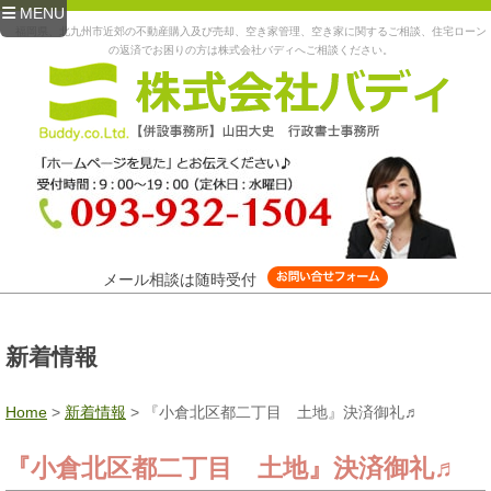
MENU
福岡県、北九州市近郊の不動産購入及び売却、空き家管理、空き家に関するご相談、住宅ローン
の返済でお困りの方は株式会社バディへご相談ください。
メール相談は随時受付
新着情報
Home
>
新着情報
>
『小倉北区都二丁目 土地』決済御礼♬
『小倉北区都二丁目 土地』決済御礼♬