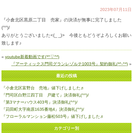
2023年07月11日
『小倉北区黒原二丁目 売家』の決済が無事に完了しました
(^^)/
ありがとうございました<(_ _)> 今後ともどうぞよろしくお願い
致します♪
«
youtube新着動画です(*^▽^*)
『アーティックス門司グランレゾルテ1003号』契約御礼(*^-^*)
»
最近の投稿
『小倉北区富野台 売地』値下げしました♬
『門司区白野江四丁目 戸建て』決済御礼(^^)/
『第3マナーハウス403号』決済御礼(^^)/
『苅田町大字南原1635番地4』決済御礼(^^)/
『フローラルマンション藤松503号』値下げしました♬
カテゴリー別