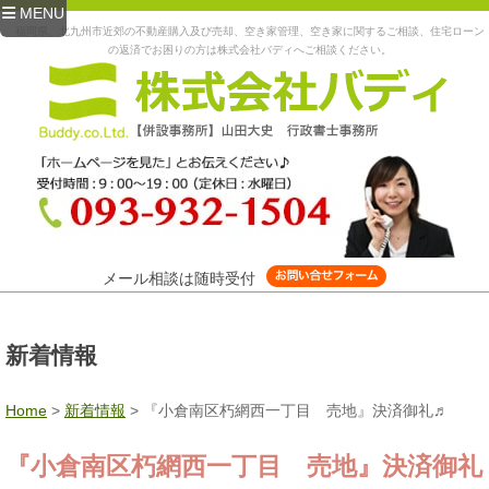
MENU
福岡県、北九州市近郊の不動産購入及び売却、空き家管理、空き家に関するご相談、住宅ローン
の返済でお困りの方は株式会社バディへご相談ください。
メール相談は随時受付
新着情報
Home
>
新着情報
>
『小倉南区朽網西一丁目 売地』決済御礼♬
『小倉南区朽網西一丁目 売地』決済御礼