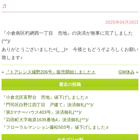
♬
2025年04月26日
『小倉南区朽網西一丁目 売地』の決済が無事に完了しました
(^^)/
ありがとうございました<(_ _)> 今後ともどうぞよろしくお願い
致します♪
«
『トアレンス城野206号』販売開始しました♬
GW休み
»
最近の投稿
『小倉北区富野台 売地』値下げしました♬
『門司区白野江四丁目 戸建て』決済御礼(^^)/
『第3マナーハウス403号』決済御礼(^^)/
『苅田町大字南原1635番地4』決済御礼(^^)/
『フローラルマンション藤松503号』値下げしました♬
カテゴリー別