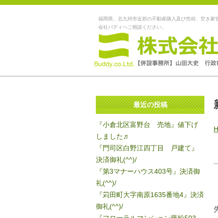
福岡県、北九州市近郊の不動産購入及び売却、空き家
会社バディへご相談ください。
最近の投稿
『小倉北区富野台 売地』値下げ
しました♬
『門司区白野江四丁目 戸建て』
決済御礼(^^)/
『第3マナーハウス403号』決済御
礼(^^)/
『苅田町大字南原1635番地4』決済
御礼(^^)/