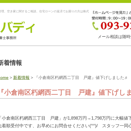
管理、空き家に関するご相談、住宅ローンの返済でお困りの方は株式
メール相談は随時
新着情報
Home
>
新着情報
>
『小倉南区朽網西二丁目 戸建』値下げしました♬
『小倉南区朽網西二丁目 戸建』値下げし
「小倉南区朽網西三丁目 戸建」が1,898万円→1,798万円に大幅
先着順受付中です、お早めにお問合せください(^^)/ スタッフ一