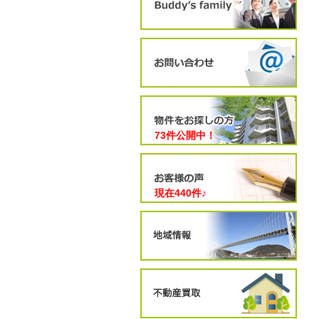
73件公開中！
現在
440
件♪