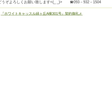
どうぞよろしくお願い致します<(_ _)> ☎093－932－1504
«
『ホワイトキャッスル緑ヶ丘A棟301号』契約御礼♬