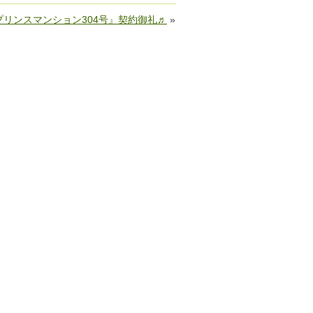
プリンスマンション304号』契約御礼♬
»