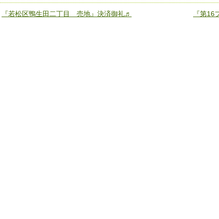
«
『若松区鴨生田二丁目 売地』決済御礼♬
『第16