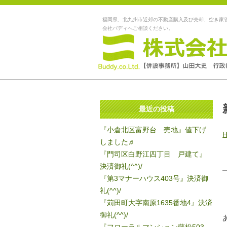
福岡県、北九州市近郊の不動産購入及び売却、空き家
会社バディへご相談ください。
最近の投稿
『小倉北区富野台 売地』値下げ
しました♬
『門司区白野江四丁目 戸建て』
決済御礼(^^)/
『第3マナーハウス403号』決済御
礼(^^)/
『苅田町大字南原1635番地4』決済
御礼(^^)/