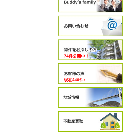
74件公開中！
現在
440
件♪