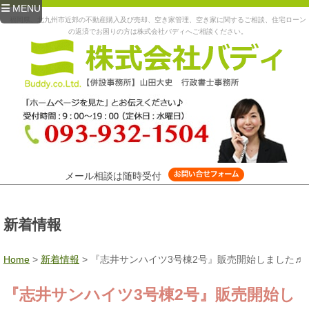
MENU
福岡県、北九州市近郊の不動産購入及び売却、空き家管理、空き家に関するご相談、住宅ローン
の返済でお困りの方は株式会社バディへご相談ください。
メール相談は随時受付
新着情報
Home
>
新着情報
>
『志井サンハイツ3号棟2号』販売開始しました♬
『志井サンハイツ3号棟2号』販売開始し