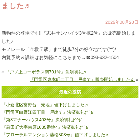
ました♬
2025年08月20日
新物件の登場です!!『志井サンハイツ3号棟2号』の販売開始しま
した♪
モノレール「企救丘駅」まで徒歩7分の好立地です(^^)/
内覧予約＆詳細はお気軽にこちらまで→☎093-932-1504
«
『戸ノ上コーポラス南701号』決済御礼♬
『門司区東本町二丁目 戸建て』販売開始しました♬
»
最近の投稿
『小倉北区富野台 売地』値下げしました♬
『門司区白野江四丁目 戸建て』決済御礼(^^)/
『第3マナーハウス403号』決済御礼(^^)/
『苅田町大字南原1635番地4』決済御礼(^^)/
『フローラルマンション藤松503号』値下げしました♬