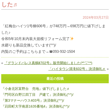
した♬
2024年03月27日
「紅梅台ハイツ1号棟606号」が748万円→698万円に値下げしま
した♪
令和5年10月末内装大規模リフォーム完了
水廻りも新品交換しています(^^)/
内覧のご予約はこちらまで→☎093-932-1504
«
『グランドパレス真鶴Ⅱ702号』販売開始しました(*^▽^*)
「ハイタウン清滝602号」決済御礼♬
»
最近の投稿
『小倉北区富野台 売地』値下げしました♬
『門司区白野江四丁目 戸建て』決済御礼(^^)/
『第3マナーハウス403号』決済御礼(^^)/
『苅田町大字南原1635番地4』決済御礼(^^)/