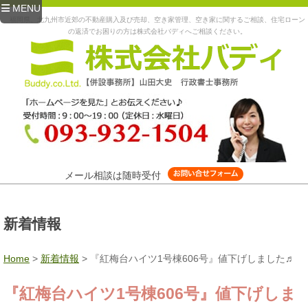
MENU
福岡県、北九州市近郊の不動産購入及び売却、空き家管理、空き家に関するご相談、住宅ローン
の返済でお困りの方は株式会社バディへご相談ください。
メール相談は随時受付
新着情報
Home
>
新着情報
>
『紅梅台ハイツ1号棟606号』値下げしました♬
『紅梅台ハイツ1号棟606号』値下げしま