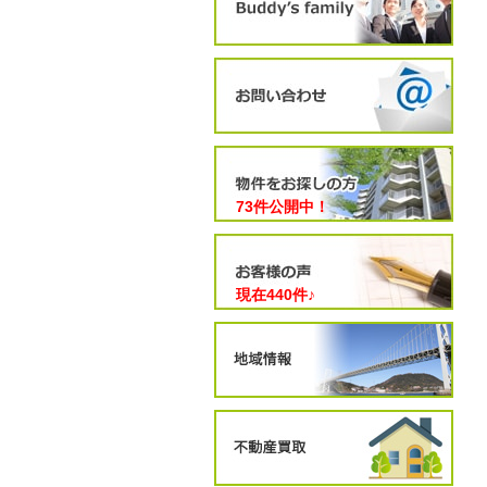
73件公開中！
現在
440
件♪