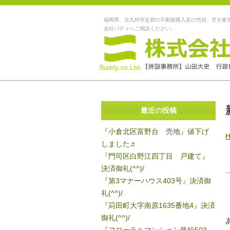
福岡県、北九州市近郊の不動産購入及び売却、空き家
会社バディへご相談ください。
最近の投稿
『小倉北区富野台 売地』値下げ
しました♬
『門司区白野江四丁目 戸建て』
決済御礼(^^)/
『第3マナーハウス403号』決済御
礼(^^)/
『苅田町大字南原1635番地4』決済
御礼(^^)/