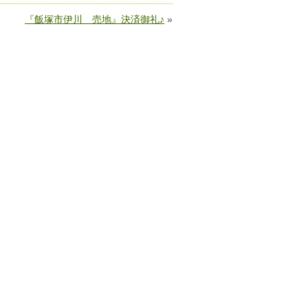
『飯塚市伊川 売地』決済御礼♪
»