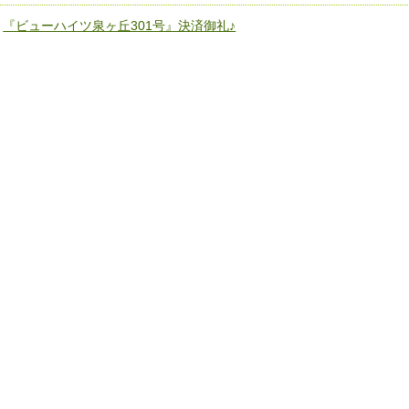
«
『ビューハイツ泉ヶ丘301号』決済御礼♪