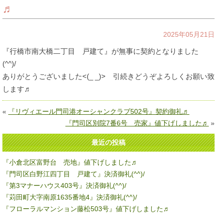
♬
2025年05月21日
『行橋市南大橋二丁目 戸建て』が無事に契約となりました
(^^)/
ありがとうございました<(_ _)> 引続きどうぞよろしくお願い致
します♬
«
『リヴィエール門司港オーシャンクラブ502号』契約御礼♬
『門司区別院7番6号 売家』値下げしました♬
»
最近の投稿
『小倉北区富野台 売地』値下げしました♬
『門司区白野江四丁目 戸建て』決済御礼(^^)/
『第3マナーハウス403号』決済御礼(^^)/
『苅田町大字南原1635番地4』決済御礼(^^)/
『フローラルマンション藤松503号』値下げしました♬