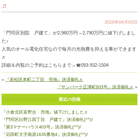
♬
2025年04月03日
「門司区別院 戸建て」が2,980万円→2,790万円に値下げしまし
た♪
人気のオール電化住宅なので毎月の光熱費を抑える事ができます
♬
詳細＆内覧のご予約はこちらまで→☎093-932-1504
«
『若松区本町二丁目 売地』決済御礼♬
『サンパーク正津町503号』決済御礼♬
»
最近の投稿
『小倉北区富野台 売地』値下げしました♬
『門司区白野江四丁目 戸建て』決済御礼(^^)/
『第3マナーハウス403号』決済御礼(^^)/
『苅田町大字南原1635番地4』決済御礼(^^)/