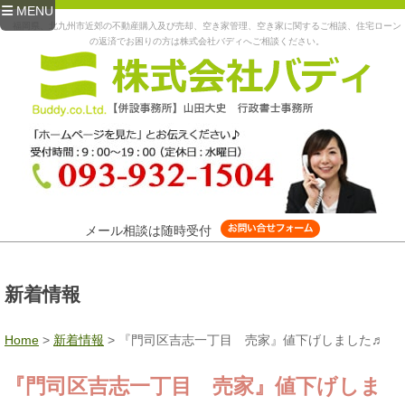
MENU
福岡県、北九州市近郊の不動産購入及び売却、空き家管理、空き家に関するご相談、住宅ローン
の返済でお困りの方は株式会社バディへご相談ください。
メール相談は随時受付
新着情報
Home
>
新着情報
>
『門司区吉志一丁目 売家』値下げしました♬
『門司区吉志一丁目 売家』値下げしま