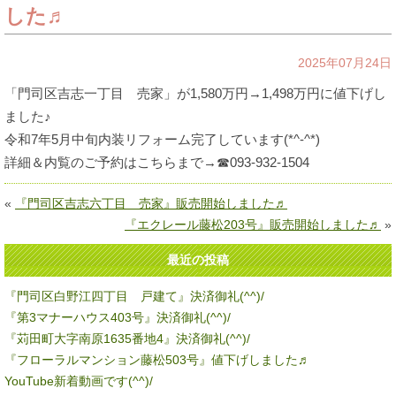
した♬
2025年07月24日
「門司区吉志一丁目 売家」が1,580万円→1,498万円に値下げし
ました♪
令和7年5月中旬内装リフォーム完了しています(*^-^*)
詳細＆内覧のご予約はこちらまで→☎093-932-1504
«
『門司区吉志六丁目 売家』販売開始しました♬
『エクレール藤松203号』販売開始しました♬
»
最近の投稿
『門司区白野江四丁目 戸建て』決済御礼(^^)/
『第3マナーハウス403号』決済御礼(^^)/
『苅田町大字南原1635番地4』決済御礼(^^)/
『フローラルマンション藤松503号』値下げしました♬
YouTube新着動画です(^^)/