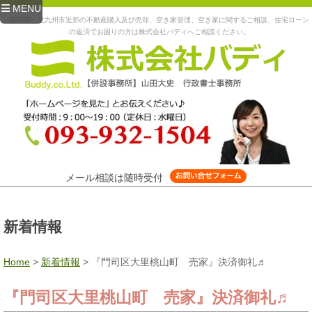
MENU
福岡県、北九州市近郊の不動産購入及び売却、空き家管理、空き家に関するご相談、住宅ローン
の返済でお困りの方は株式会社バディへご相談ください。
メール相談は随時受付
新着情報
Home
>
新着情報
>
『門司区大里桃山町 売家』決済御礼♬
『門司区大里桃山町 売家』決済御礼♬