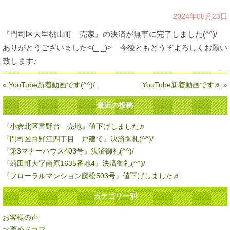
2024年08月23日
『門司区大里桃山町 売家』の決済が無事に完了しました(^^)/
ありがとうございました<(_ _)> 今後ともどうぞよろしくお願い
致します♪
«
YouTube新着動画です(^^)/
YouTube新着動画です♬
»
最近の投稿
『小倉北区富野台 売地』値下げしました♬
『門司区白野江四丁目 戸建て』決済御礼(^^)/
『第3マナーハウス403号』決済御礼(^^)/
『苅田町大字南原1635番地4』決済御礼(^^)/
『フローラルマンション藤松503号』値下げしました♬
カテゴリー別
お客様の声
お薦めドラマ