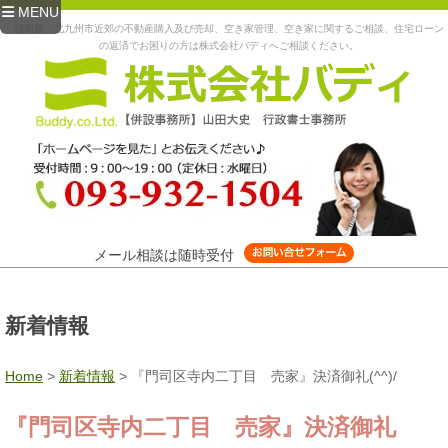
MENU
福岡県、北九州市近郊の不動産購入及び売却、空き家管理、空き家に関するご相談、住宅ローン
の返済でお困りの方は株式会社バディへご相談ください。
メール相談は随時受付
新着情報
Home
>
新着情報
>
『門司区寺内二丁目 売家』決済御礼(^^)/
『門司区寺内二丁目 売家』決済御礼