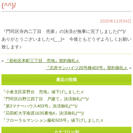
(^^)/
2025年11月04日
『門司区寺内二丁目 売家』の決済が無事に完了しました(^^)/
ありがとうございました<(_ _)> 今後ともどうぞよろしくお願い
致します♪
«
『若松区本町三丁目 売地』契約御礼♬
『志井サンハイツ20号棟403号』契約御礼♬
»
最近の投稿
『小倉北区富野台 売地』値下げしました♬
『門司区白野江四丁目 戸建て』決済御礼(^^)/
『第3マナーハウス403号』決済御礼(^^)/
『苅田町大字南原1635番地4』決済御礼(^^)/
『フローラルマンション藤松503号』値下げしました♬
カテゴリー別