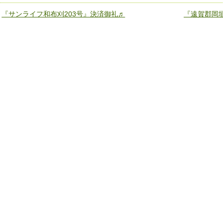
«
『サンライフ和布刈203号』決済御礼♬
『遠賀郡岡垣