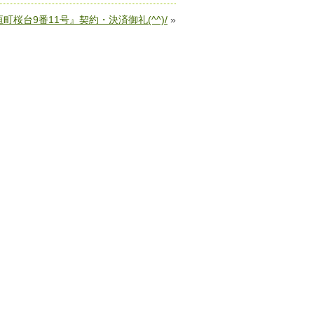
町桜台9番11号』契約・決済御礼(^^)/
»