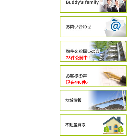
73件公開中！
現在
440
件♪