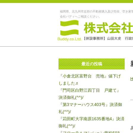
福岡県、北九州市近郊の不動産購入及び売却、空き家
会社バディへご相談ください。
最近の投稿
『小倉北区富野台 売地』値下げ
しました♬
『門司区白野江四丁目 戸建て』
決済御礼(^^)/
『第3マナーハウス403号』決済御
礼(^^)/
『苅田町大字南原1635番地4』決済
御礼(^^)/