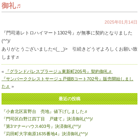
御礼♬
2025年01月14日
『門司港レトロハイマート1302号』が無事に契約となりました
(^^)/
ありがとうございました<(_ _)> 引続きどうぞよろしくお願い致
します♬
«
『グランドパレスプラージュ東新町205号』契約御礼♬
『サンパーククレストサージュ戸畑Bコート702号』販売開始しまし
た♬
»
最近の投稿
『小倉北区富野台 売地』値下げしました♬
『門司区白野江四丁目 戸建て』決済御礼(^^)/
『第3マナーハウス403号』決済御礼(^^)/
『苅田町大字南原1635番地4』決済御礼(^^)/