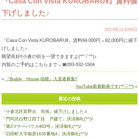
『Casa Con Vista KUROBARUⅡ』賃料値
下げしました♪
2023年11月09日
「Casa Con Vista KUROBARUⅡ」賃料84,000円→82,000円に値下
げしました♪
眺望良好‼小倉の街を一望できますよ(*^▽^*)♪
内覧のご予約はこちらまで→☎093-932-1504
«
『Buddy House 稲積』入居者募集‼
YouTube新着動画です(*^▽^*)
»
最近の投稿
『小倉北区富野台 売地』値下げしました♬
『門司区白野江四丁目 戸建て』決済御礼(^^)/
『第3マナーハウス403号』決済御礼(^^)/
『苅田町大字南原1635番地4』決済御礼(^^)/