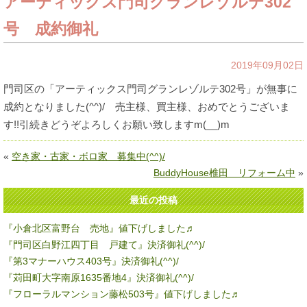
アーティックス門司グランレゾルテ302
号 成約御礼
2019年09月02日
門司区の「アーティックス門司グランレゾルテ302号」が無事に
成約となりました(^^)/ 売主様、買主様、おめでとうございま
す!!引続きどうぞよろしくお願い致しますm(__)m
«
空き家・古家・ボロ家 募集中(^^)/
BuddyHouse椎田 リフォーム中
»
最近の投稿
『小倉北区富野台 売地』値下げしました♬
『門司区白野江四丁目 戸建て』決済御礼(^^)/
『第3マナーハウス403号』決済御礼(^^)/
『苅田町大字南原1635番地4』決済御礼(^^)/
『フローラルマンション藤松503号』値下げしました♬