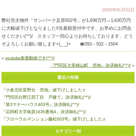
2026年01月31日
弊社売主物件「サンパーク足原502号」が1,698万円→1,630万円
に大幅値下げとなりました‼先着順受付中です、お早めにお問合
せください(^^)/ スタッフ一同心よりお待ちしております、どう
ぞよろしくお願い致します<(_ _)> ☎093－932－1504
«
youtube新着動画です(^^)/
『門司区大里桃山町 売地』決済御礼(^^)/
»
最近の投稿
『小倉北区富野台 売地』値下げしました♬
『門司区白野江四丁目 戸建て』決済御礼(^^)/
『第3マナーハウス403号』決済御礼(^^)/
『苅田町大字南原1635番地4』決済御礼(^^)/
『フローラルマンション藤松503号』値下げしました♬
カテゴリー別