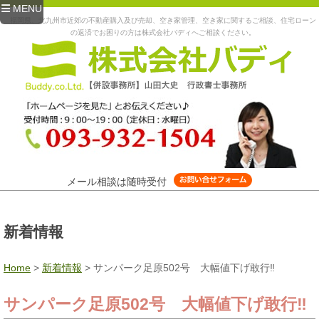
MENU
福岡県、北九州市近郊の不動産購入及び売却、空き家管理、空き家に関するご相談、住宅ローン
の返済でお困りの方は株式会社バディへご相談ください。
メール相談は随時受付
新着情報
Home
>
新着情報
>
サンパーク足原502号 大幅値下げ敢行‼
サンパーク足原502号 大幅値下げ敢行‼