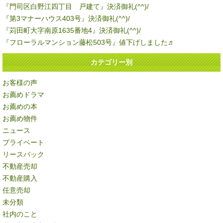
『門司区白野江四丁目 戸建て』決済御礼(^^)/
『第3マナーハウス403号』決済御礼(^^)/
『苅田町大字南原1635番地4』決済御礼(^^)/
『フローラルマンション藤松503号』値下げしました♬
カテゴリー別
お客様の声
お薦めドラマ
お薦めの本
お薦め物件
ニュース
プライベート
リースバック
不動産売却
不動産購入
任意売却
未分類
社内のこと