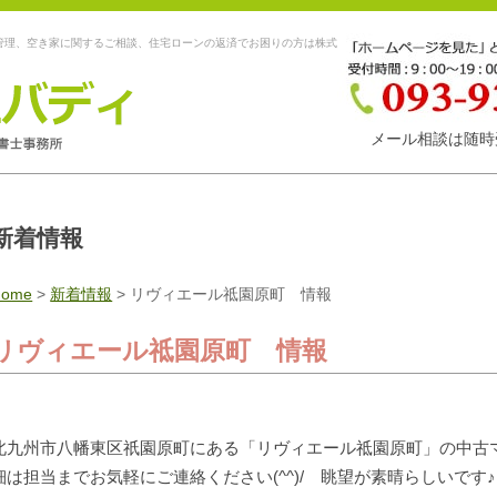
管理、空き家に関するご相談、住宅ローンの返済でお困りの方は株式
メール相談は随時
新着情報
Home
>
新着情報
>
リヴィエール祗園原町 情報
リヴィエール祗園原町 情報
北九州市八幡東区祇園原町にある「リヴィエール祗園原町」の中古マン
細は担当までお気軽にご連絡ください(^^)/ 眺望が素晴らしいです♪