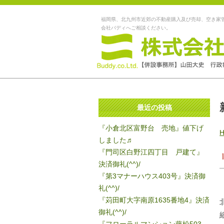
福岡県、北九州市近郊の不動産購入及び売却、空き家
会社バディへご相談ください。
最近の投稿
『小倉北区富野台 売地』値下げ
しました♬
『門司区白野江四丁目 戸建て』
決済御礼(^^)/
『第3マナーハウス403号』決済御
礼(^^)/
『苅田町大字南原1635番地4』決済
御礼(^^)/