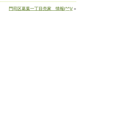
門司区葛葉一丁目売家 情報(^^)/
»