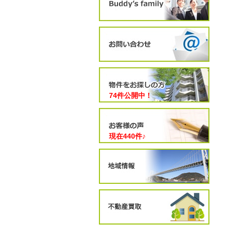
74件公開中！
現在
440
件♪