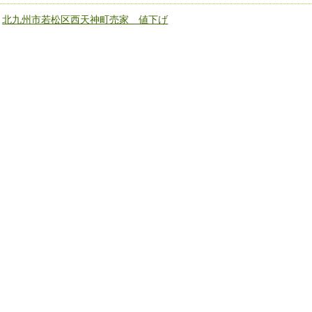
«
北九州市若松区西天神町売家 値下げ