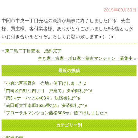
2019年09月30日
中間市中央一丁目売地の決済が無事に終了しました(^^)/ 売主
様、買主様、客付業者様、ありがとうございました!!今後とも永
いお付き合いをどうぞよろしくお願い致しますm(__)m
«
東二島二丁目売地 成約完了
空き家・古家・ボロ家・築古マンション 募集中
»
最近の投稿
『小倉北区富野台 売地』値下げしました♬
『門司区白野江四丁目 戸建て』決済御礼(^^)/
『第3マナーハウス403号』決済御礼(^^)/
『苅田町大字南原1635番地4』決済御礼(^^)/
『フローラルマンション藤松503号』値下げしました♬
カテゴリー別
お客様の声