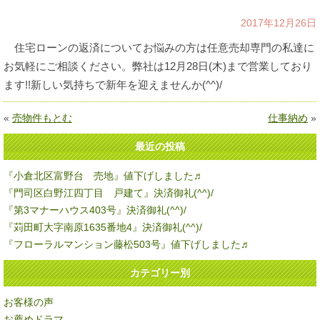
2017年12月26日
住宅ローンの返済についてお悩みの方は任意売却専門の私達に
お気軽にご相談ください。弊社は12月28日(木)まで営業しており
ます!!新しい気持ちで新年を迎えませんか(^^)/
«
売物件もとむ
仕事納め
»
最近の投稿
『小倉北区富野台 売地』値下げしました♬
『門司区白野江四丁目 戸建て』決済御礼(^^)/
『第3マナーハウス403号』決済御礼(^^)/
『苅田町大字南原1635番地4』決済御礼(^^)/
『フローラルマンション藤松503号』値下げしました♬
カテゴリー別
お客様の声
お薦めドラマ