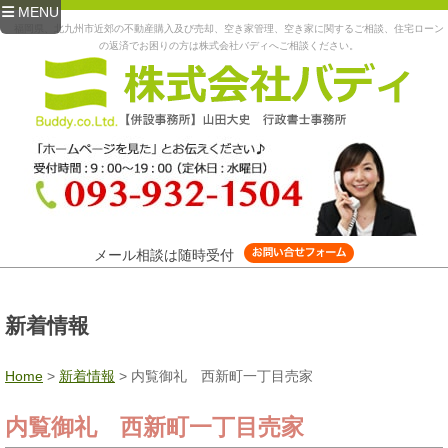
MENU
福岡県、北九州市近郊の不動産購入及び売却、空き家管理、空き家に関するご相談、住宅ローン
の返済でお困りの方は株式会社バディへご相談ください。
メール相談は随時受付
新着情報
Home
>
新着情報
>
内覧御礼 西新町一丁目売家
内覧御礼 西新町一丁目売家