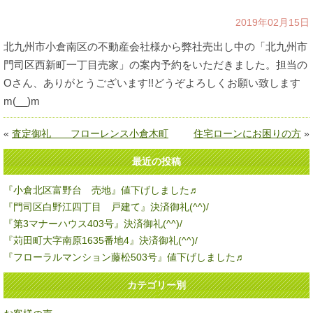
2019年02月15日
北九州市小倉南区の不動産会社様から弊社売出し中の「北九州市
門司区西新町一丁目売家」の案内予約をいただきました。担当の
Oさん、ありがとうございます!!どうぞよろしくお願い致します
m(__)m
«
査定御礼 フローレンス小倉木町
住宅ローンにお困りの方
»
最近の投稿
『小倉北区富野台 売地』値下げしました♬
『門司区白野江四丁目 戸建て』決済御礼(^^)/
『第3マナーハウス403号』決済御礼(^^)/
『苅田町大字南原1635番地4』決済御礼(^^)/
『フローラルマンション藤松503号』値下げしました♬
カテゴリー別