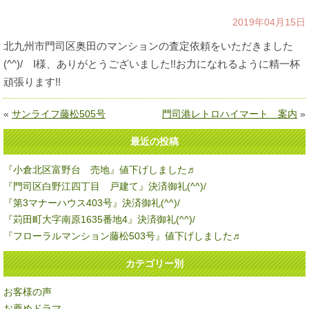
2019年04月15日
北九州市門司区奥田のマンションの査定依頼をいただきました
(^^)/ I様、ありがとうございました!!お力になれるように精一杯
頑張ります!!
«
サンライフ藤松505号
門司港レトロハイマート 案内
»
最近の投稿
『小倉北区富野台 売地』値下げしました♬
『門司区白野江四丁目 戸建て』決済御礼(^^)/
『第3マナーハウス403号』決済御礼(^^)/
『苅田町大字南原1635番地4』決済御礼(^^)/
『フローラルマンション藤松503号』値下げしました♬
カテゴリー別
お客様の声
お薦めドラマ