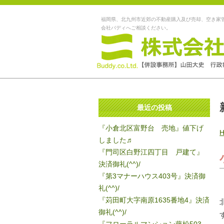
福岡県、北九州市近郊の不動産購入及び売却、空き家
会社バディへご相談ください。
最近の投稿
『小倉北区富野台 売地』値下げ
しました♬
『門司区白野江四丁目 戸建て』
決済御礼(^^)/
『第3マナーハウス403号』決済御
礼(^^)/
『苅田町大字南原1635番地4』決済
御礼(^^)/