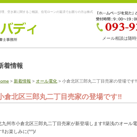
管理、空き家に関するご相談、住宅ローンの返済でお困りの方は株式
メール相談は随時
新着情報
Home
>
新着情報
>
オール電化
>
小倉北区三郎丸二丁目売家の登場です
小倉北区三郎丸二丁目売家の登場です‼
北九州市小倉北区三郎丸二丁目売家が新登場します‼築浅のオール電
す‼お楽しみに(^^)/