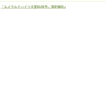
«
『エメラルドハイツ大里Ⅱ106号』契約御礼♪