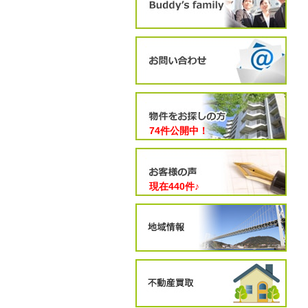
74件公開中！
現在
440
件♪