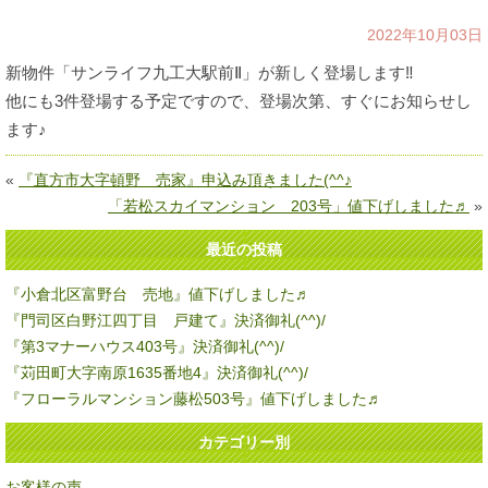
2022年10月03日
新物件「サンライフ九工大駅前Ⅱ」が新しく登場します‼
他にも3件登場する予定ですので、登場次第、すぐにお知らせし
ます♪
«
『直方市大字頓野 売家』申込み頂きました(^^♪
「若松スカイマンション 203号」値下げしました♬
»
最近の投稿
『小倉北区富野台 売地』値下げしました♬
『門司区白野江四丁目 戸建て』決済御礼(^^)/
『第3マナーハウス403号』決済御礼(^^)/
『苅田町大字南原1635番地4』決済御礼(^^)/
『フローラルマンション藤松503号』値下げしました♬
カテゴリー別
お客様の声