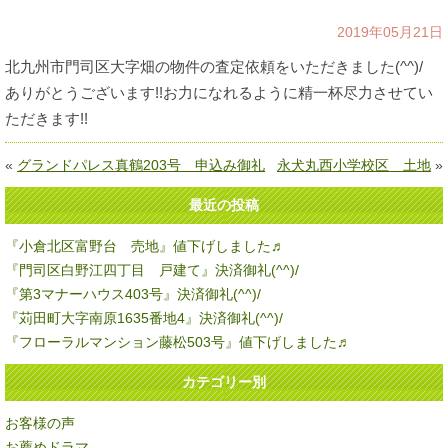
2019年05月21日
北九州市門司区大字畑の物件の査定依頼をいただきました(^^)/
ありがとうございます!!お力になれるように精一杯尽力させてい
ただきます!!
«
グランドパレス真鶴203号 申込み御礼
永犬丸西小学校区 土地
»
最近の投稿
『小倉北区富野台 売地』値下げしました♬
『門司区白野江四丁目 戸建て』決済御礼(^^)/
『第3マナーハウス403号』決済御礼(^^)/
『苅田町大字南原1635番地4』決済御礼(^^)/
『フローラルマンション藤松503号』値下げしました♬
カテゴリー別
お客様の声
お薦めドラマ