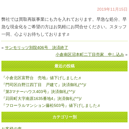
2019年11月15日
弊社では買取再販事業にも力を入れております。早急な処分、早
急な現金化をご希望の方はお気軽にお問合せください。スタッフ
一同、心よりお待ちしております♬
«
サンモリッツ別院406号 決済終了
小倉南区沼本町二丁目売家 申し込み
»
最近の投稿
『小倉北区富野台 売地』値下げしました♬
『門司区白野江四丁目 戸建て』決済御礼(^^)/
『第3マナーハウス403号』決済御礼(^^)/
『苅田町大字南原1635番地4』決済御礼(^^)/
『フローラルマンション藤松503号』値下げしました♬
カテゴリー別
お客様の声