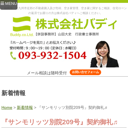
MENU
福岡県、北九州市近郊の不動産購入及び売却、空き家管理、空き家に関するご相談、住宅ローン
の返済でお困りの方は株式会社バディへご相談ください。
メール相談は随時受付
新着情報
Home
>
新着情報
>
『サンモリッツ別院209号』契約御礼♬
『サンモリッツ別院209号』契約御礼♬