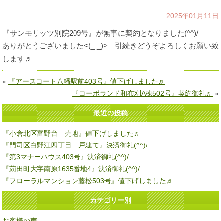
2025年01月11日
『サンモリッツ別院209号』が無事に契約となりました(^^)/
ありがとうございました<(_ _)> 引続きどうぞよろしくお願い致
します♬
«
『アースコート八幡駅前403号』値下げしました♬
『コーポランド和布刈A棟502号』契約御礼♬
»
最近の投稿
『小倉北区富野台 売地』値下げしました♬
『門司区白野江四丁目 戸建て』決済御礼(^^)/
『第3マナーハウス403号』決済御礼(^^)/
『苅田町大字南原1635番地4』決済御礼(^^)/
『フローラルマンション藤松503号』値下げしました♬
カテゴリー別
お客様の声