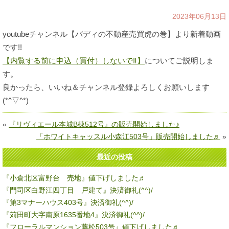
2023年06月13日
youtubeチャンネル【バディの不動産売買虎の巻】より新着動画
です!!
【内覧する前に申込（買付）しないで‼】
についてご説明しま
す。
良かったら、いいね＆チャンネル登録よろしくお願いします
(*^▽^*)
«
『リヴィエール本城B棟512号』の販売開始しました♪
「ホワイトキャッスル小森江503号」販売開始しました♬
»
最近の投稿
『小倉北区富野台 売地』値下げしました♬
『門司区白野江四丁目 戸建て』決済御礼(^^)/
『第3マナーハウス403号』決済御礼(^^)/
『苅田町大字南原1635番地4』決済御礼(^^)/
『フローラルマンション藤松503号』値下げしました♬