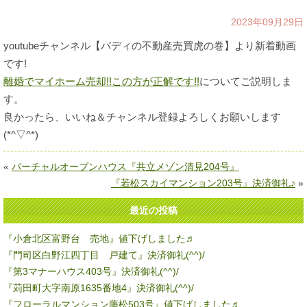
2023年09月29日
youtubeチャンネル【バディの不動産売買虎の巻】より新着動画
です!
離婚でマイホーム売却!!この方が正解です!!
についてご説明しま
す。
良かったら、いいね＆チャンネル登録よろしくお願いします
(*^▽^*)
«
バーチャルオープンハウス『共立メゾン清見204号』
『若松スカイマンション203号』決済御礼♪
»
最近の投稿
『小倉北区富野台 売地』値下げしました♬
『門司区白野江四丁目 戸建て』決済御礼(^^)/
『第3マナーハウス403号』決済御礼(^^)/
『苅田町大字南原1635番地4』決済御礼(^^)/
『フローラルマンション藤松503号』値下げしました♬