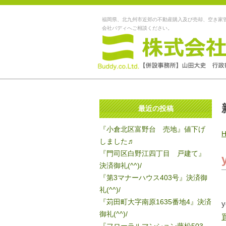
福岡県、北九州市近郊の不動産購入及び売却、空き家
会社バディへご相談ください。
最近の投稿
『小倉北区富野台 売地』値下げ
しました♬
『門司区白野江四丁目 戸建て』
決済御礼(^^)/
『第3マナーハウス403号』決済御
礼(^^)/
『苅田町大字南原1635番地4』決済
御礼(^^)/