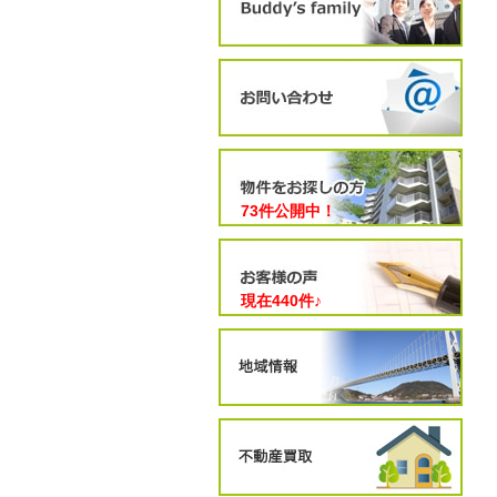
73件公開中！
現在
440
件♪