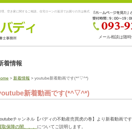
管理、空き家に関するご相談、住宅ローンの返済でお困りの方は株式
メール相談は随時
新着情報
Home
>
新着情報
>
youtube新着動画です(*^▽^*)
youtube新着動画です(*^▽^*)
youtubeチャンネル【バディの不動産売買虎の巻】より新着動画です
買取保障の闇、、、
についてご説明します。