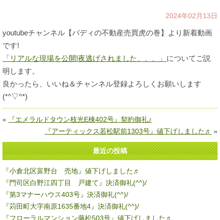
2024年02月13日
youtubeチャンネル【バディの不動産売買虎の巻】より新着動画
です!
「リアルな現場を公開!夜逃げされました、、、」
についてご説
明します。
良かったら、いいね＆チャンネル登録よろしくお願いします
(*^▽^*)
«
『エメラルドタウン枝光E棟402号』契約御礼♪
『アーティックス若松駅前1303号』値下げしました♬
»
最近の投稿
『小倉北区富野台 売地』値下げしました♬
『門司区白野江四丁目 戸建て』決済御礼(^^)/
『第3マナーハウス403号』決済御礼(^^)/
『苅田町大字南原1635番地4』決済御礼(^^)/
『フローラルマンション藤松503号』値下げしました♬