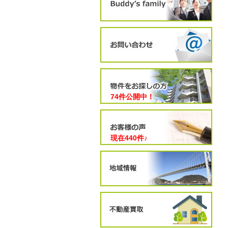
74件公開中！
現在
440
件♪