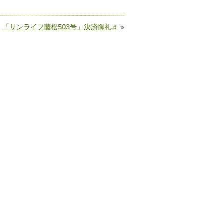
「サンライフ藤松503号」決済御礼♬
»