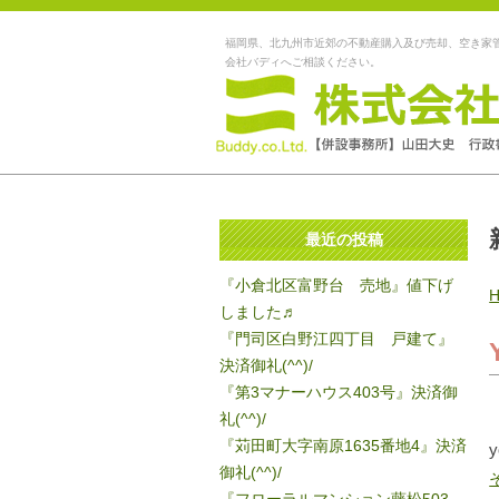
福岡県、北九州市近郊の不動産購入及び売却、空き家
会社バディへご相談ください。
最近の投稿
『小倉北区富野台 売地』値下げ
しました♬
『門司区白野江四丁目 戸建て』
決済御礼(^^)/
『第3マナーハウス403号』決済御
礼(^^)/
『苅田町大字南原1635番地4』決済
御礼(^^)/