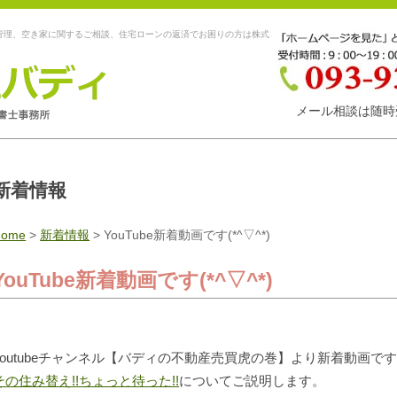
管理、空き家に関するご相談、住宅ローンの返済でお困りの方は株式
メール相談は随時
新着情報
Home
>
新着情報
>
YouTube新着動画です(*^▽^*)
YouTube新着動画です(*^▽^*)
youtubeチャンネル【バディの不動産売買虎の巻】より新着動画です
その住み替え!!ちょっと待った!!
についてご説明します。